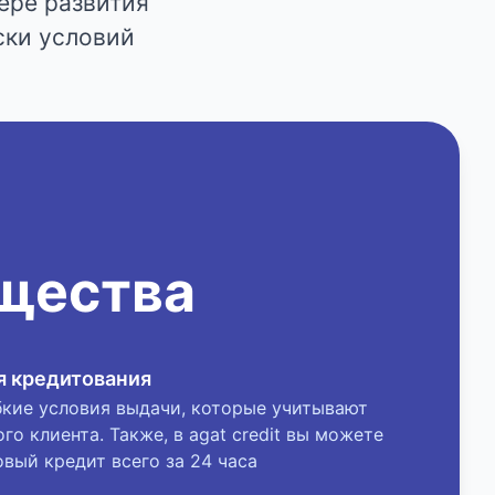
ере развития
ски условий
щества
я кредитования
кие условия выдачи, которые учитывают
о клиента. Также, в agat credit вы можете
овый кредит всего за 24 часа