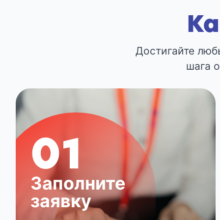
Ка
Достигайте любы
шага 
01
Заполните
заявку