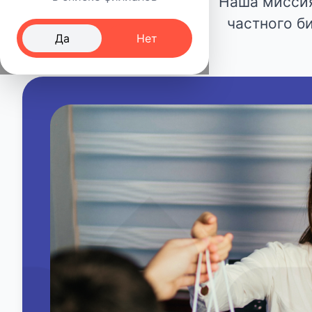
Наша миссия
частного б
Да
Нет