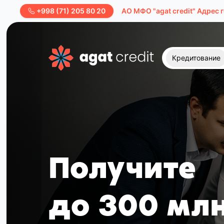
+998 (71) 205 80 20
AО МФО "agat credit" Адрес 
Кредитование
Получите
до 300 млн