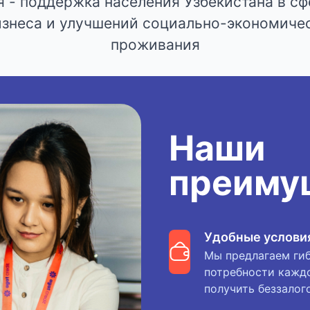
 - поддержка населения Узбекистана в сф
изнеса и улучшений социально-экономиче
проживания
Наши
преиму
Удобные услови
Мы предлагаем гиб
потребности каждог
получить беззалог