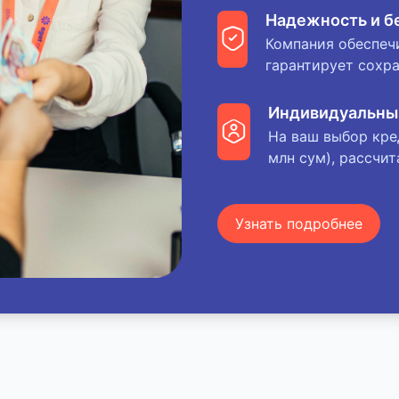
Надежность и б
Компания обеспеч
гарантирует сохр
Индивидуальны
На ваш выбор кре
млн сум), рассчи
Узнать подробнее