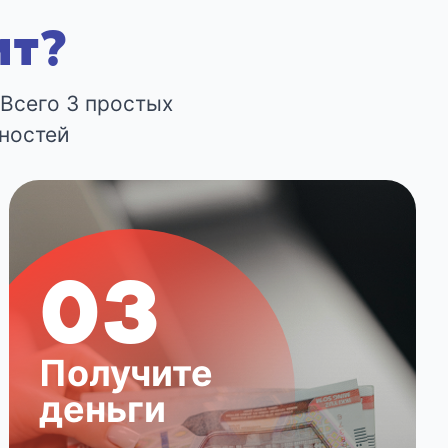
ит?
 Всего 3 простых
ностей
03
Получите
деньги