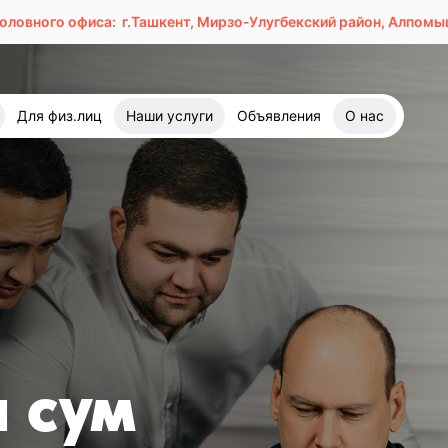
головного офиса:
г.Ташкент, Мирзо-Улугбекский район, Алпомыш
Для физ.лиц
Наши услуги
Объявления
О нас
 сум