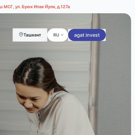
 МСГ, ул. Буюк Ипак Йули, д.127а
agat invest
Ташкент
RU