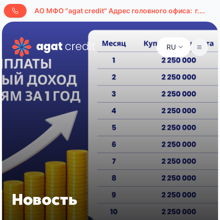
AО МФО "agat credit" Адрес головного офиса:
г.Ташкент, ул. Буюк Ипак Йули, д. 127а
RU
Новость