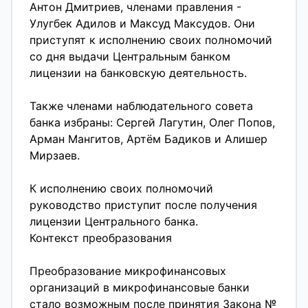
В рамках заседания были рассмотрены и
Антон Дмитриев, членами правления -
обслуживанию, маркетингу и выходу на
утверждены:
Улугбек Адилов и Максуд Максудов. Они
внутренние и внешние рынки. В текущем
приступят к исполнению своих полномочий
году такие центры будут открыты в
новый устав и организационная структура
со дня выдачи Центральным банком
Республике Каракалпакстан, Джизакской,
компании;
лицензии на банковскую деятельность.
Наманганской, Сурхандарьинской,
Хорезмской областях и в городе Ташкенте.
Также членами наблюдательного совета
В следующем году проект будет
банка избраны: Сергей Лагутин, Олег Попов,
масштабирован на остальные регионы
Арман Мангитов, Артём Бадиков и Алишер
страны.
Мирзаев.
К исполнению своих полномочий
руководство приступит после получения
лицензии Центрального банка.
Контекст преобразования
Преобразование микрофинансовых
организаций в микрофинансовые банки
стало возможным после принятия Закона №