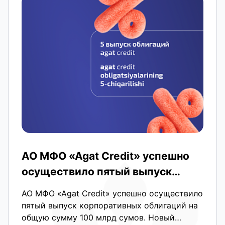
АО МФО «Agat Credit» успешно
осуществило пятый выпуск
корпоративных облигаций на
АО МФО «Agat Credit» успешно осуществило
общую сумму 100 млрд сумов.
пятый выпуск корпоративных облигаций на
общую сумму 100 млрд сумов. Новый