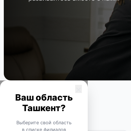
×
Ваш область
Ташкент?
Все
Выберите свой область
в списке филиалов