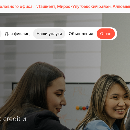
головного офиса:
г.Ташкент, Мирзо-Улугбекский район, Алпомыш
Для физ.лиц
Наши услуги
Объявления
О нас
credit и