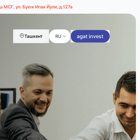
 МСГ, ул. Буюк Ипак Йули, д.127а
agat invest
Ташкент
RU