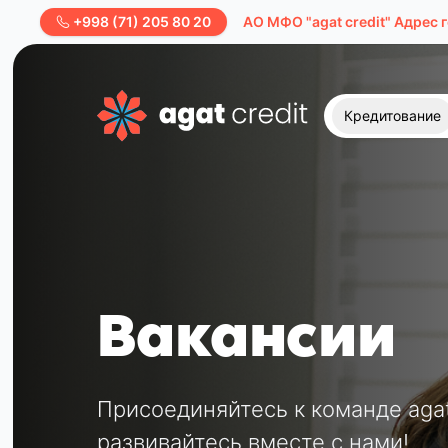
+998 (71) 205 80 20
AО МФО "agat credit" Адрес 
Кредитование
Вакансии
Присоединяйтесь к команде agat 
развивайтесь вместе с нами!