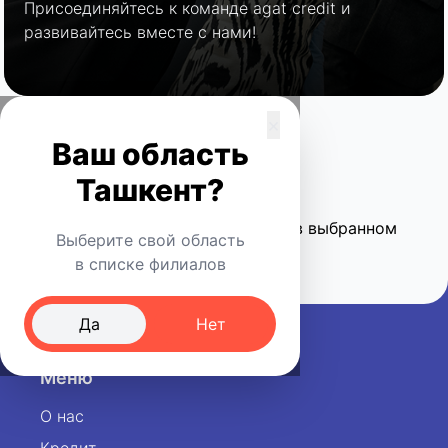
Присоединяйтесь к команде agat credit и
развивайтесь вместе с нами!
×
Ваш область
Бухара
Ташкент?
К сожалению, на текущий момент в выбранном
Выберите свой область
городе нет открытых вакансий
в списке филиалов
Да
Нет
Меню
О нас