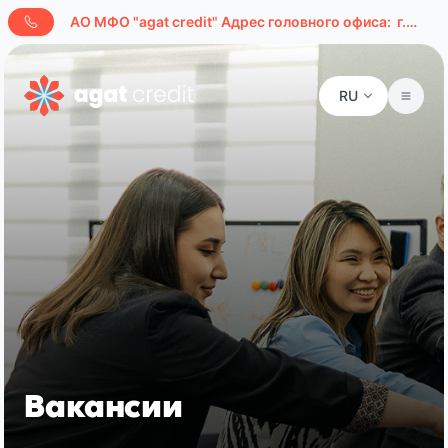
AО МФО "agat credit" Адрес головного офиса:
г.Ташкент, ул. Буюк Ипак Йули, д. 127а
RU
Вакансии