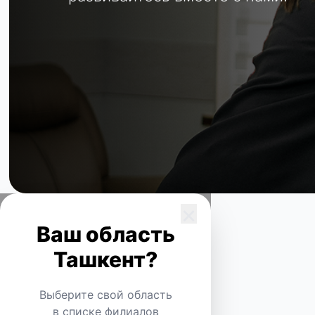
×
Ваш область
Ташкент?
Самарканд
Выберите свой область
в списке филиалов