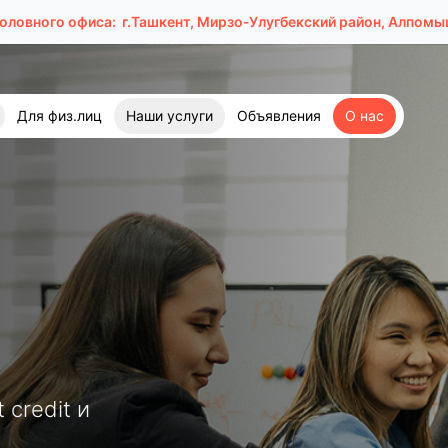
головного офиса:
г.Ташкент, Мирзо-Улугбекский район, Алпомыш
Для физ.лиц
Наши услуги
Объявления
О нас
credit и