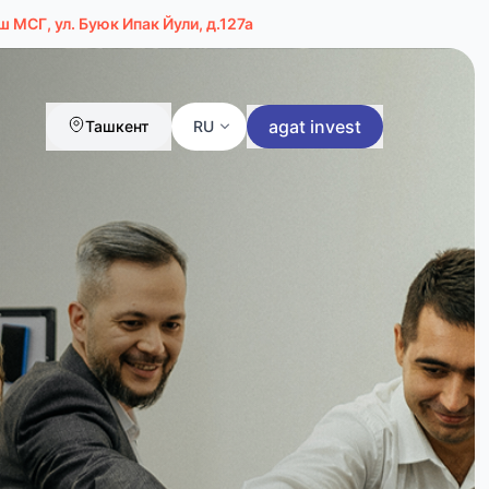
 МСГ, ул. Буюк Ипак Йули, д.127а
agat invest
Ташкент
RU