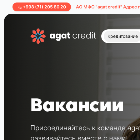
+998 (71) 205 80 20
AО МФО "agat credit" Адрес 
Кредитование
Вакансии
Присоединяйтесь к команде agat 
развивайтесь вместе с нами!