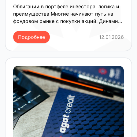
преимущества
Облигации в портфеле инвестора: логика и
преимущества Многие начинают путь на
фондовом рынке с покупки акций. Динамика
котировок и новости создают ощущение
вовлеченности, но резкие развороты рынка
Подробнее
12.01.2026
часто заставляют пересмотреть стратегию.
Когда инвестору становится важно
понимать, на чем именно строится его
доход и как снизить неопределенность, он
обращает внимание на облигации. Суть
инструмента Облигация — это договор
займа. Покупая её, вы даете деньги
компании на определенный срок. Взамен
эмитент (компания) обязуется выплачивать
проценты и вернуть всю сумму в конце
срока. В отличие от акционера, владелец
облигации: Не участвует в управлении
бизнесом. Не рассчитывает на взрывной