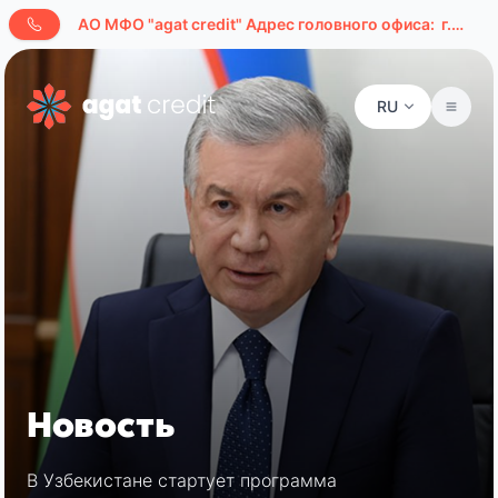
AО МФО "agat credit" Адрес головного офиса:
г.Ташкент, ул. Буюк Ипак Йули, д. 127а
RU
Новость
В Узбекистане стартует программа