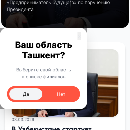
«Предприниматель будущего» по поручению
Президента
×
Ваш область
Ташкент?
Выберите свой область
в списке филиалов
Да
Нет
03.03.2026
В Узбекистане стартует