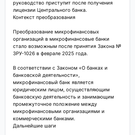
планирующих регулярные выплаты
руководство приступит после получения
(пассивный доход); тех, кто ищет более
лицензии Центрального банка.
доходную альтернативу классическим
Контекст преобразования
депозитам. Как приобрести Корпоративные
облигации agat credit доступны через
Преобразование микрофинансовых
мобильное приложение. Вся информация об
организаций в микрофинансовые банки
условиях и графике выплат
стало возможным после принятия Закона №
предоставляется до принятия
ЗРУ-1026 в феврале 2025 года.
инвестиционного решения. На картинке
показана доходность при покупке
В соответствии с Законом «О банках и
облигации на 100.000.000 сумов под 27%
банковской деятельности»,
годовых.
микрофинансовый банк является
юридическим лицом, осуществляющим
банковскую деятельность и занимающим
промежуточное положение между
микрофинансовыми организациями и
коммерческими банками.
Дальнейшие шаги