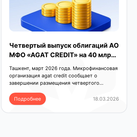
Четвертый выпуск облигаций АО
МФО «AGAT CREDIT» на 40 млрд
сумов полностью реализован
Ташкент, март 2026 года. Микрофинансовая
организация agat credit сообщает о
завершении размещения четвертого
выпуска корпоративных облигаций.
Инвесторы проявили высокий интерес к
Подробнее
18.03.2026
инструменту, что позволило в короткие
сроки закрыть объем эмиссии в 40
миллиардов сумов. Успешная продажа
всего выпуска подтверждает устойчивость
бизнес-модели компании и высокий