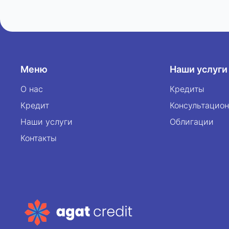
Этот выпуск стал продолжением успешной
инвестиционной программы компании и
направлен на создание долгосрочных,
выгодных и безопасных решений для
инвесторов. Компания продолжает активно
Меню
развивать линейку инвестиционных
Наши услуги
продуктов, открывая доступ к новым
О нас
Кредиты
финансовым возможностям для частных и
Кредит
Консультацион
корпоративных инвесторов. Уже сегодня вы
можете стать инвестором: Зайдите на сайт
Наши услуги
Облигации
agatinvest.uz и купите облигации в пару
Контакты
кликов! agat invest — для тех, кто ценит
стабильность и надёжность. Инвестируйте
в уверенность. Инвестируйте в будущее.