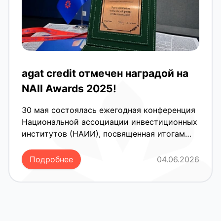
agat credit отмечен наградой на
NAII Awards 2025!
30 мая состоялась ежегодная конференция
Национальной ассоциации инвестиционных
институтов (НАИИ), посвященная итогам
2025 года на рынке капитала. В рамках
мероприятия прошла торжественная
Подробнее
04.06.2026
церемония награждения лидеров рынка.
Как активный член ассоциации, agat credit
удостоился почетной награды в номинации
«For Contribution to the Development of the
Association». Эта награда — подтверждение