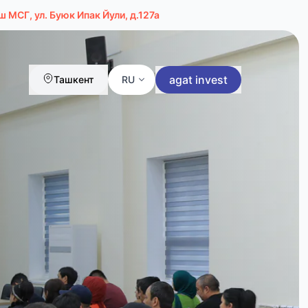
 МСГ, ул. Буюк Ипак Йули, д.127а
agat invest
Ташкент
RU