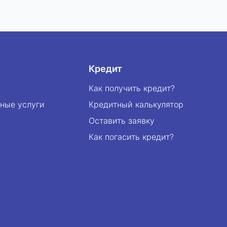
нашего стремления к развитию
прозрачного, надежного инвестиционного
рынка Узбекистана и успешного
сотрудничества с профессиональным
сообществом. Благодарим НАИИ за
признание и доверие!
Кредит
Как получить кредит?
ные услуги
Кредитный калькулятор
Оставить заявку
Как погасить кредит?