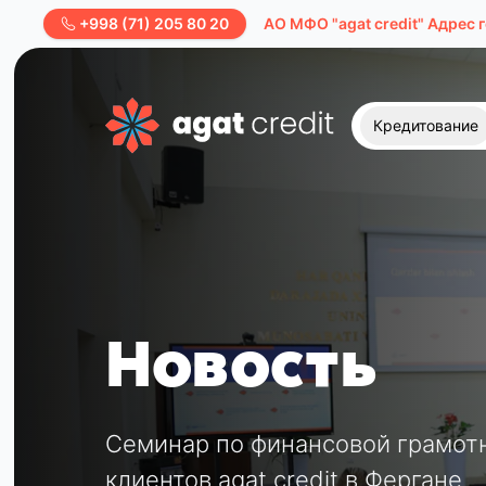
+998 (71) 205 80 20
AО МФО "agat credit" Адрес 
Кредитование
Новость
Семинар по финансовой грамот
клиентов agat credit в Фергане