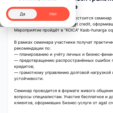
agat credit в Фергане
Да
Нет
23 июля в 10:00 в г. Фергане состоится семина
грамотности для клиентов agat credit, оформивш
Мероприятие пройдёт в “KOICA” Kasb-hunarga oqit
В рамках семинара участники получат практиче
рекомендации по:
— планированию и учёту личных и бизнес-финан
— предотвращению распространённых ошибок 
кредитов;
— грамотному управлению долговой нагрузкой
устойчивости.
Семинар проводится в формате живого общени
вопросы специалистам. Участие бесплатное и д
клиентов, оформивших Бизнес-услуги от agat cre