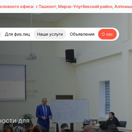
головного офиса:
г.Ташкент, Мирзо-Улугбекский район, Алпомыш
Для физ.лиц
Наши услуги
Объявления
О нас
ности для