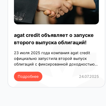
agat credit объявляет о запуске
второго выпуска облигаций!
23 июля 2025 года компания agat credit
официально запустила второй выпуск
облигаций с фиксированной доходностью
28% годовых. Решение было одобрено
Национальным агентством перспективных
Подробнее
24.07.2025
проектов Республики Узбекистан и
Наблюдательным советом ООО МФО “agat
credit”. Доходность: 28% годовых
Прозрачные условия и надёжные гарантии
Минимальные риски, высокая стабильность