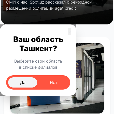
СМИ о нас: Spot.uz рассказал о рекордном
размещении облигаций agat credit
×
Ваш область
Ташкент?
Выберите свой область
в списке филиалов
Да
Нет