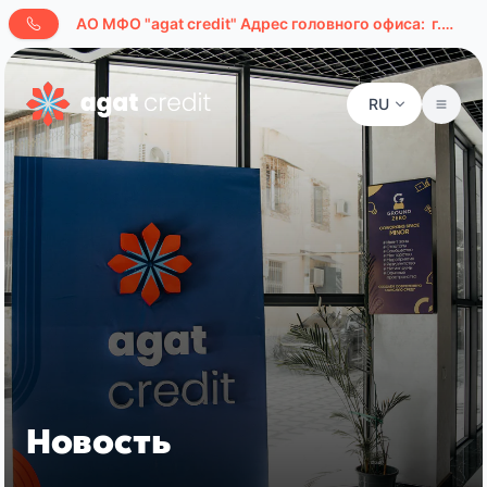
AО МФО "agat credit" Адрес головного офиса:
г.Ташкент, ул. Буюк Ипак Йули, д. 127а
RU
Новость