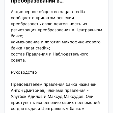
преобразовании в
застрахован «Безопасность и прозрачность
микрофинансовый банк
— основа нашей работы. Мы создаём
Акционерное общество «agat credit»
инструменты, которые приносят стабильный
сообщает о принятом решении
доход и заслуживают доверие инвесторов»,
преобразовать свою деятельность из
— подчеркнули в компании. АО МФО “agat
микрофинансовой организации в
регистрация преобразования в Центральном
credit” продолжает укреплять позиции на
микрофинансовый банк.
банке;
финансовом рынке, предлагая своим
Решение акционеров
наименование и логотип микрофинансового
клиентам выгодные и надёжные
банка «agat credit»;
инвестиционные решения. Покупка
В соответствии с решением общего
состав Правления и Наблюдательного
облигаций доступна в мобильном
собрания акционеров, состоявшегося 21
совета.
приложении и на сайте
октября 2025 года, утверждено
agatinvest.uz
https://agatinvest.uz/
преобразование деятельности АО «AGAT
Руководство
CREDIT» в микрофинансовый банк.
Председателем правления банка назначен
В рамках заседания были рассмотрены и
Антон Дмитриев, членами правления -
утверждены:
Улугбек Адилов и Максуд Максудов. Они
приступят к исполнению своих полномочий
новый устав и организационная структура
со дня выдачи Центральным банком