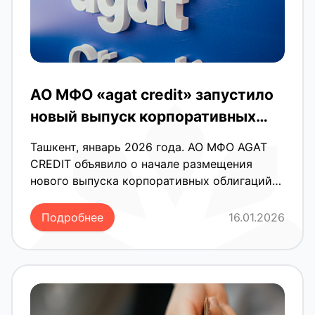
АО МФО «agat credit» запустило
новый выпуск корпоративных
облигаций с доходностью до 26%
Ташкент, январь 2026 года. АО МФО AGAT
годовых
CREDIT объявило о начале размещения
нового выпуска корпоративных облигаций
общим объёмом 40 млрд сумов.
Инвесторам предлагается инструмент с
Подробнее
16.01.2026
ежемесячной выплатой дохода 26% годовых
и полной страховой защитой вложенного
капитала. Данный выпуск стал четвёртым по
счёту для компании, что подтверждает
устойчивость бизнеса и высокий уровень