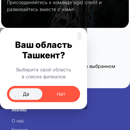
Присоединяйтесь к команде agat credit и
развивайтесь вместе с нами!
×
Ваш область
Фергана
Ташкент?
К сожалению, на текущий момент в выбранном
Выберите свой область
городе нет открытых вакансий
в списке филиалов
Да
Нет
Меню
О нас