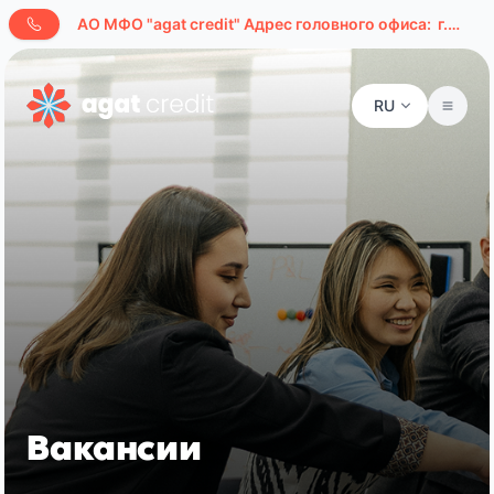
AО МФО "agat credit" Адрес головного офиса:
г.Ташкент, ул. Буюк Ипак Йули, д. 127а
RU
Вакансии