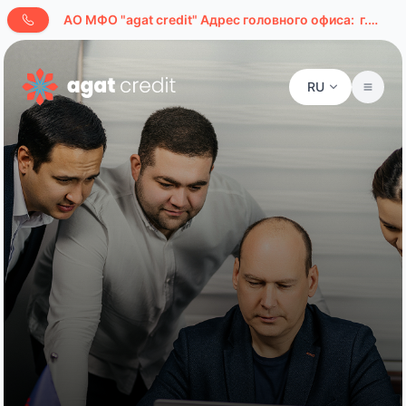
AО МФО "agat credit" Адрес головного офиса:
г.Ташкент, ул. Буюк Ипак Йули, д. 127а
RU