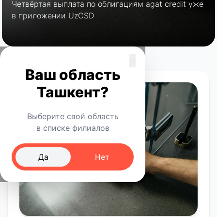
Четвёртая выплата по облигациям agat credit уже
в приложении UzCSD
×
Ваш область
Ташкент?
Выберите свой область
в списке филиалов
Да
Нет