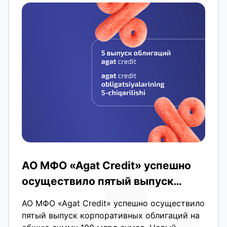
АО МФО «Agat Credit» успешно
осуществило пятый выпуск
корпоративных облигаций на
АО МФО «Agat Credit» успешно осуществило
общую сумму 100 млрд сумов.
пятый выпуск корпоративных облигаций на