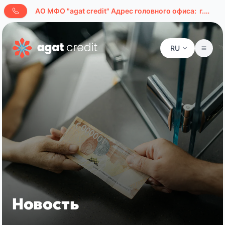
AО МФО "agat credit" Адрес головного офиса:
г.Ташкент, ул. Буюк Ипак Йули, д. 127а
RU
Новость