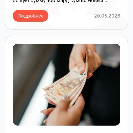
общую сумму 100 млрд сумов. Новый
выпуск стал очередным этапом в
реализации стратегии компании по
Подробнее
20.05.2026
развитию программ финансирования,
расширению инвестиционных
возможностей и укреплению позиций на
финансовом рынке Узбекистана. Ключевые
параметры выпуска: • Объем выпуска — 100
000 000 000 сум • Количество облигаций —
1 000 000 штук • Номинальная стоимость —
100 000 сум за облигацию • Выплата
купонного дохода — ежемесячно • Срок
обращения — 730 дней • Тикер — ACMT2B5
• ISIN-код — UZ6058977AE0
Дополнительную надежность выпуску
обеспечивает страховой полис АО «Trust-
Insurance», покрывающий номинальную
стоимость облигаций и начисляемый
купонный доход. Общий объем страхового