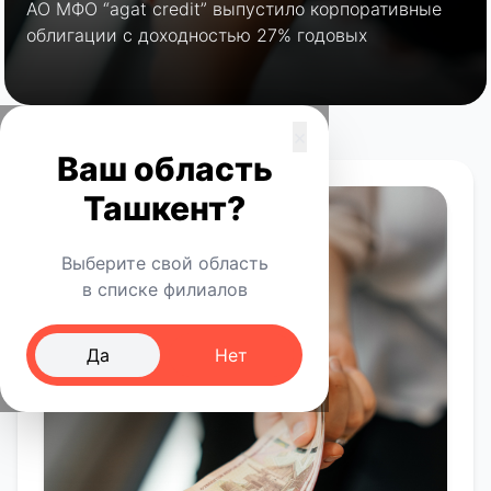
АО МФО “agat credit” выпустило корпоративные
облигации с доходностью 27% годовых
×
Ваш область
Ташкент?
Выберите свой область
в списке филиалов
Да
Нет