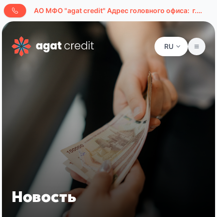
AО МФО "agat credit" Адрес головного офиса:
г.Ташкент, ул. Буюк Ипак Йули, д. 127а
RU
Новость