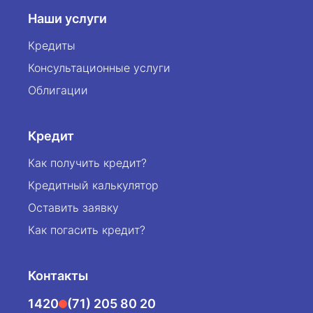
invest. Надёжно. Выгодно. Прозрачно. —
Дата: 23 июля 2025
Наши услуги
agat credit.
Время: 10:00
Кредиты
Адрес: Fargona, “KOICA” Kasb-hunarga oqitish
markazi
Консультационные услуги
Облигации
agat credit благодарит за доверие и
поддерживает своих клиентов не только
финансами, но и знаниями. Ждём вас на
Кредит
семинаре!
Как получить кредит?
Кредитный калькулятор
Оставить заявку
Как погасить кредит?
Контакты
1420
(71) 205 80 20