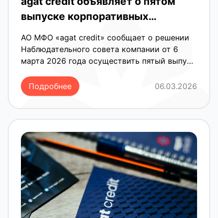
agat credit объявляет о пятом
выпуске корпоративных
облигаций на 100 млрд сумов
АО МФО «agat credit» сообщает о решении
Наблюдательного совета компании от 6
марта 2026 года осуществить пятый выпуск
корпоративных облигаций на общую сумму
100 млрд сумов.
Подробнее
06.03.2026
Новый выпуск направлен на дальнейшее
развитие деятельности компании,
расширение программ финансирования и
укрепление позиций agat credit на
финансовом рынке Узбекистана.
Ключевые параметры выпуска:
• Объем выпуска — 100 000 000 000 сум
• Количество облигаций — 1 000 000 штук
• Номинальная стоимость — 100 000 сум за