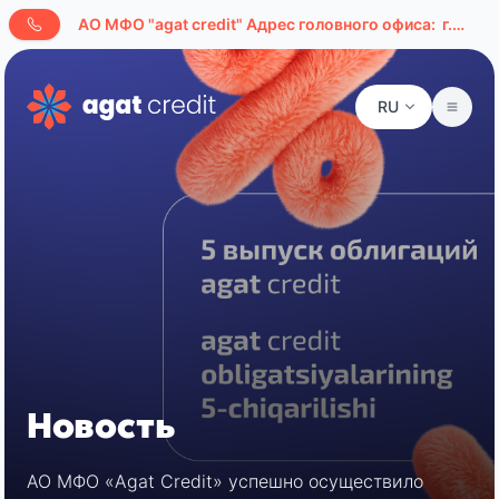
AО МФО "agat credit" Адрес головного офиса:
г.Ташкент, ул. Буюк Ипак Йули, д. 127а
RU
Новость
АО МФО «Agat Credit» успешно осуществило