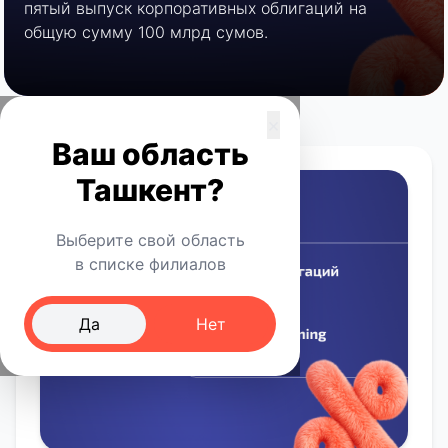
пятый выпуск корпоративных облигаций на
общую сумму 100 млрд сумов.
×
Ваш область
Ташкент?
Выберите свой область
в списке филиалов
Да
Нет