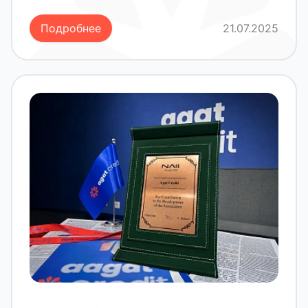
Бизнес-услуг. Мероприятие пройдёт в
“KOICA” Kasb-hunarga oqitish markazi.
Подробнее
21.07.2025
В рамках семинара участники получат
практические
рекомендации по:
— планированию и учёту личных и бизнес-
финансов;
— предотвращению распространённых
ошибок при использовании кредитов;
— грамотному управлению долговой
нагрузкой и повышению финансовой
устойчивости.
Семинар проводится в формате живого
общения с возможностью задать вопросы
специалистам. Участие бесплатное и
доступно только для клиентов, оформивших
Бизнес-услуги от agat credit.