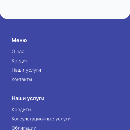
свидетельствует о высоком уровне доверия
со стороны инвесторов. Прочитать полный
материал можно по ссылке: Читать статью
на Spot.uz agat credit — стабильность,
которой доверяют.
Меню
О нас
Кредит
Наши услуги
Контакты
Наши услуги
Кредиты
Консультационные услуги
Облигации