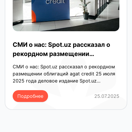
СМИ о нас: Spot.uz рассказал о
рекордном размещении
облигаций agat credit
СМИ о нас: Spot.uz рассказал о рекордном
размещении облигаций agat credit 25 июля
2025 года деловое издание Spot.uz
опубликовало материал о впечатляющем
достижении agat credit. Компания привлекла
Подробнее
25.07.2025
30 миллиардов сумов через выпуск
облигаций — и всё это за 2,5 часа. Это
достижение подтверждает высокую
репутацию компании на рынке
микрофинансовых услуг Узбекистана и