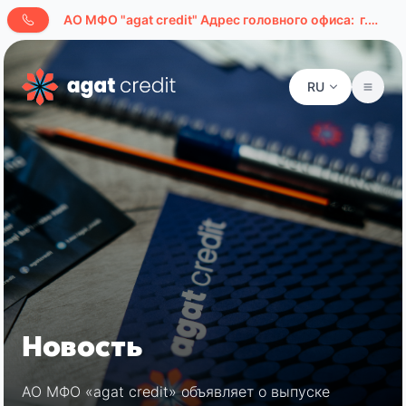
AО МФО "agat credit" Адрес головного офиса:
г.Ташкент, ул. Буюк Ипак Йули, д. 127а
RU
Новость
АО МФО «agat credit» объявляет о выпуске