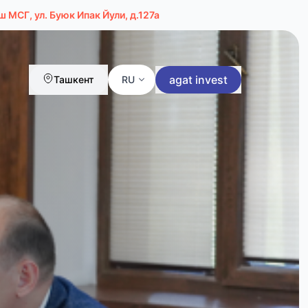
 МСГ, ул. Буюк Ипак Йули, д.127а
agat invest
Ташкент
RU