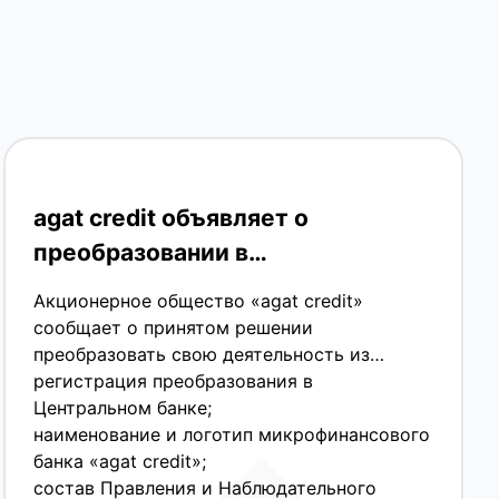
agat credit объявляет о
преобразовании в
микрофинансовый банк
Акционерное общество «agat credit»
сообщает о принятом решении
преобразовать свою деятельность из
микрофинансовой организации в
регистрация преобразования в
микрофинансовый банк.
Центральном банке;
Решение акционеров
наименование и логотип микрофинансового
банка «agat credit»;
В соответствии с решением общего
состав Правления и Наблюдательного