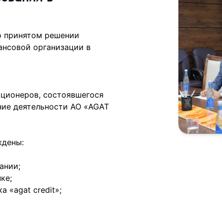
о принятом решении
ансовой организации в
кционеров, состоявшегося
ние деятельности АО «AGAT
ждены:
ании;
ке;
 «agat credit»;