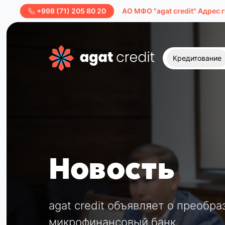
+998 (71) 205 80 20
AО МФО "agat credit" Адрес 
Кредитование
Новость
agat credit объявляет о преобра
микрофинансовый банк