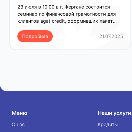
credit в Фергане
23 июля в 10:00 в г. Фергане состоится
семинар по финансовой грамотности для
клиентов agat credit, оформивших пакет
Бизнес-услуг. Мероприятие пройдёт в
“KOICA” Kasb-hunarga oqitish markazi.
Подробнее
21.07.2025
В рамках семинара участники получат
практические
рекомендации по:
— планированию и учёту личных и бизнес-
финансов;
— предотвращению распространённых
ошибок при использовании кредитов;
— грамотному управлению долговой
нагрузкой и повышению финансовой
Меню
устойчивости.
Наши услуги
О нас
Кредиты
Семинар проводится в формате живого