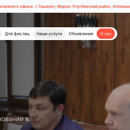
головного офиса:
г.Ташкент, Мирзо-Улугбекский район, Алпомыш
Для физ.лиц
Наши услуги
Объявления
О нас
зовании в